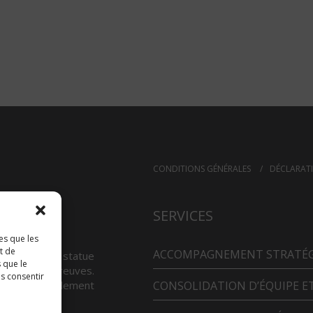
CONDITIONS GÉNÉRALES
DÉCLARATI
SERVICES
es que les
t de
ACCOMPAGNEMENT STRATÉ
proue est une statue
 que le
dans les épreuves.
as consentir
e incarne également
CONSOLIDATION D’ÉQUIPE E