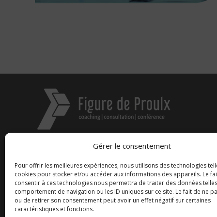
Gérer le consentement
Figure de proue n.f. :
Pour offrir les meilleures expériences, nous utilisons des technologies tell
cookies pour stocker et/ou accéder aux informations des appareils. Le fai
Selon la mythologie grecque, la figure de 
consentir à ces technologies nous permettra de traiter des données telles
de Hera qui conseille les aventuriers 
comportement de navigation ou les ID uniques sur ce site. Le fait de ne p
Souvent représentées par une femme, ell
ou de retirer son consentement peut avoir un effet négatif sur certaines
le leadership.
caractéristiques et fonctions.