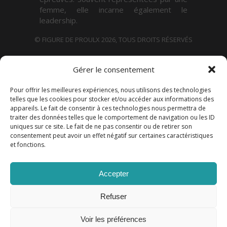
femme, elle incarne également le
leadership.
© FIGURE DE PROULX 2026, TOUS DROITS RÉSERVÉS
Gérer le consentement
CONDITIONS GÉNÉRALES
DÉCLARATION DE CONFIDENTIALITÉ
POLITIQUE DE COOKIES
Pour offrir les meilleures expériences, nous utilisons des technologies
telles que les cookies pour stocker et/ou accéder aux informations des
appareils. Le fait de consentir à ces technologies nous permettra de
traiter des données telles que le comportement de navigation ou les ID
SERVICES
uniques sur ce site. Le fait de ne pas consentir ou de retirer son
consentement peut avoir un effet négatif sur certaines caractéristiques
et fonctions.
ACCOMPAGNEMENT STRATÉGIQUE
CONSOLIDATION D’ÉQUIPE ET OPTIMISATION DES
Accepter
COMPÉTENCES
Refuser
FORMATIONS ET CONFÉRENCES
Voir les préférences