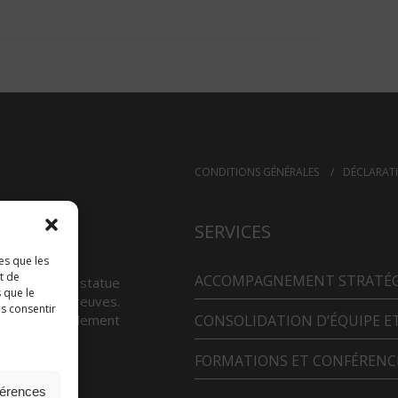
CONDITIONS GÉNÉRALES
DÉCLARATI
SERVICES
es que les
t de
ACCOMPAGNEMENT STRATÉ
proue est une statue
 que le
dans les épreuves.
as consentir
e incarne également
CONSOLIDATION D’ÉQUIPE E
FORMATIONS ET CONFÉRENC
férences