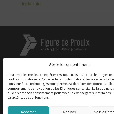
Lire la suite
Gérer le consentement
Figure de proue n.f. :
Pour offrir les meilleures expériences, nous utilisons des technologies tell
cookies pour stocker et/ou accéder aux informations des appareils. Le fai
Selon la mythologie grecque, la figure de 
consentir à ces technologies nous permettra de traiter des données telles
de Hera qui conseille les aventuriers 
comportement de navigation ou les ID uniques sur ce site. Le fait de ne p
Souvent représentées par une femme, ell
ou de retirer son consentement peut avoir un effet négatif sur certaines
le leadership.
caractéristiques et fonctions.
Accepter
Refuser
Voir les pré