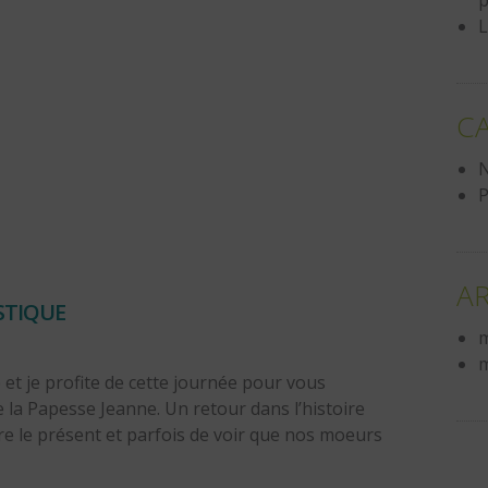
p
L
C
N
P
A
STIQUE
m
m
 et je profite de cette journée pour vous
 de la Papesse Jeanne. Un retour dans l’histoire
e le présent et parfois de voir que nos moeurs